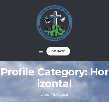
DONATE
Profile Category:
Hor
izontal
Home
/
Horizontal