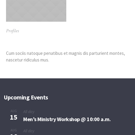
Profiles
Simon R. Green
Cum sociis natoque penatibus et magnis dis parturient montes,
nascetur ridiculus mus.
Upcoming Events
AUG
All day
15
Men’s Ministry Workshop @ 10:00 a.m.
AUG
All day